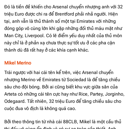
Đó là tiền đề khiến cho Arsenal chuyển nhượng anh với 32
triệu Euro được chi ra để Brentford phải nhả người. Hiện
tại, anh vẫn là thủ thành số một tại Emirates với những
đóng góp vô cùng lớn khi gặp những đối thủ máu mặt như
Man City, Liverpool. Có lẽ điểm yếu duy nhất của thủ môn
này chỉ là ở phản xạ chưa thực sự tốt ưu ở các pha cận
thành dù đã rất hay ở các khía cạnh khác.
Mikel Merino
Trái ngược với hai cái tên kể trên, việc Arsenal chuyển
nhượng Merino về Emirates từ Sociedad là để tăng chiều
sâu cho đội bóng. Bởi ai cũng biết khu vực giữa sân của
Arteta có những cái tên cực hay như Rice, Partey, Jorginho,
Odegaard. Tất nhiên, 32 triệu Euro để tăng chiều sâu cho
cuộc đua vô địch là không quá cao.
Bởi theo thông tin từ nhà cái 88CLB, Mikel là một cầu thủ
thi đấu vô cùng ổn định và có sự an toàn cần thiết. Anh