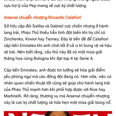
cựu trợ lý của Pep mang về cực kỳ chất lượng.
Arsenal chuyển nhượng Riccardo Calafiori
Sở hữu cặp đôi Saliba và Gabriel cực chiến nhưng ở hành
lang trái, Pháo Thủ thiếu hẳn tính đột biến khi họ chỉ có
Zinchenko, Kiwior hay Tierney. Đây là tiền đề để Calafiori
cập bến Emirates khi anh chơi tốt ở cả vị trí trung vệ và hậu
vệ trái. Nên biết rằng, cầu thủ này đã có một mùa giải
thăng hoa cùng Bologna khi đạt top 4 tại Serie A.
Cập bến Emirates, anh được tin tưởng sẽ hóa giải điểm
yếu phòng ngự mà các đồng đội đang có. Hơn nữa, việc có
nhãn quan chiến thuật tốt cũng sẽ giúp cho hành lang trái
của Pháo Thủ mạnh hơn khi phối hợp được với Rice hay
Martinelli. Rõ ràng, thương vụ mà Arsenal chuyển nhượng
này là cực kỳ chất lượng và hứa hẹn một mùa giải bùng nổ.