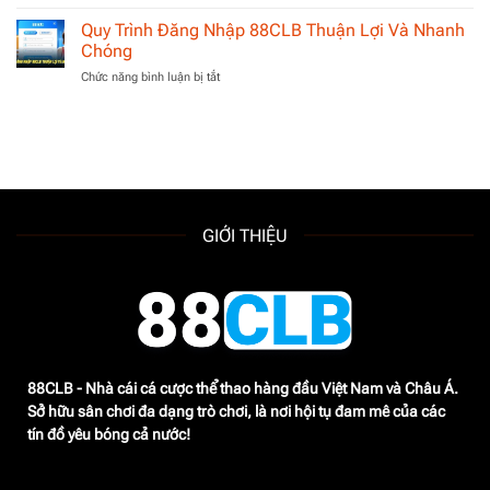
Tải
Biến
Thưởng
App
Quy Trình Đăng Nhập 88CLB Thuận Lợi Và Nhanh
Cách
Hấp
88CLB
Thức
Chóng
Dẫn
|
Kết
ở
Chức năng bình luận bị tắt
Tất
Nối
Quy
Tần
Với
Trình
Tật
CSKH
Đăng
Mọi
Nhà
Nhập
Thao
Cái
88CLB
Tác
Thuận
Cần
Lợi
Thực
Và
Hiện
GIỚI THIỆU
Nhanh
Chóng
88CLB - Nhà cái cá cược thể thao hàng đầu Việt Nam và Châu Á.
Sở hữu sân chơi đa dạng trò chơi, là nơi hội tụ đam mê của các
tín đồ yêu bóng cả nước!