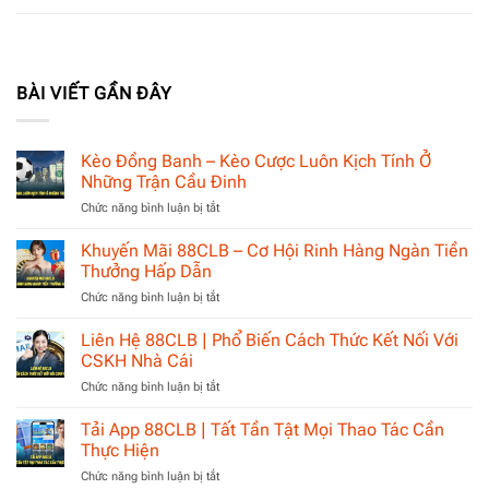
BÀI VIẾT GẦN ĐÂY
Kèo Đồng Banh – Kèo Cược Luôn Kịch Tính Ở
Những Trận Cầu Đinh
ở
Chức năng bình luận bị tắt
Kèo
Đồng
Khuyến Mãi 88CLB – Cơ Hội Rinh Hàng Ngàn Tiền
Banh
Thưởng Hấp Dẫn
–
ở
Chức năng bình luận bị tắt
Kèo
Khuyến
Cược
Mãi
Liên Hệ 88CLB | Phổ Biến Cách Thức Kết Nối Với
Luôn
88CLB
Kịch
CSKH Nhà Cái
–
Tính
ở
Chức năng bình luận bị tắt
Cơ
Ở
Liên
Hội
Những
Hệ
Tải App 88CLB | Tất Tần Tật Mọi Thao Tác Cần
Rinh
Trận
88CLB
Hàng
Thực Hiện
Cầu
|
Ngàn
Đinh
ở
Chức năng bình luận bị tắt
Phổ
Tiền