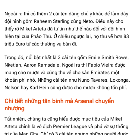
Ngoài ra thì có thêm 2 cái tên đáng chú ý khác để làm dày
đội hình gồm Raheem Sterling cùng Neto. Điều này cho
thấy rõ Mikel Arteta đã tự tin như thế nào đối với đội hình
hiện tại của Pháo Thủ. Ở chiều ngược lại, họ thu về hơn 83
triệu Euro từ các thương vụ bán đi.
Trong đó, nổi bật nhất là 3 cái tên gồm Emile Smith Rowe,
Nketiah, Aaron Ramsdale. Ngoài ra thì Fabio Vieira được
mang cho mượn và cũng thu về cho sân Emirates một
khoản phí nhỏ. Những cái tên như Nuno Tavares, Lokonga,
Nelson hay Karl Hein cũng được cho mượn không tốn phí.
Chi tiết những tân binh mà Arsenal chuyển
nhượng
Tất nhiên, chúng ta cũng hiểu được mục tiêu của Mikel
Arteta chính là vô địch Premier League và phá vỡ sự thống
trị của Man City. Chỉ có 3 cái tên nhưng những người được