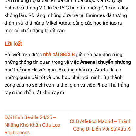
BXH nhưng họ là cái tên đã cầm hòa được Man City tại
Etihad và thắng 2-0 trước PSG tại đấu trường C1 cách đây
không lâu. Rõ ràng, những đứa trẻ tại Emirates đã trưởng
thành và khả năng Mikel Arteta cùng các học trò tạo ra
một cú chấn động là rất cao.
Lời kết
Bài viết trên được
nhà cái 88CLB
gửi đến bạn đọc cùng
những thông tin quan trọng về việc
Arsenal chuyển nhượng
như thế nào Hè vừa qua. Ai cũng nhận ra, Arteta đã có
những quân bài tốt và phù hợp nhất với mình. Sự thành
công của họ sẽ chỉ còn là thời gian và việc Pháo Thủ trắng
tay chắc chắn rất khó xảy ra.
Đội Hình Sevilla 24/25 –
CLB Atletico Madrid – Thành
Những Khó Khăn Của Los
Công Đi Liền Với Sự Xấu Xí
Rojiblancos