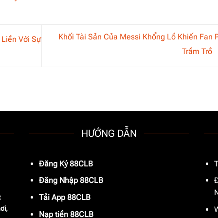
Khối Tài Sản Của Messi Khổng Lồ Khiến Fan 
 Liền Với Sự
Trầm Trồ
HƯỚNG DẪN
Đăng Ký 88CLB
T
Đăng Nhập 88CLB
Đ
N
Tải App 88CLB
t
ơi,
W
Nạp tiền 88CLB