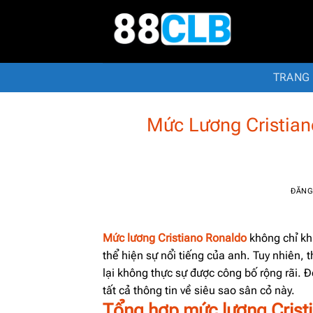
Bỏ
qua
nội
dung
TRANG
Mức Lương Cristian
ĐĂNG
Mức lương Cristiano Ronaldo
không chỉ kh
thể hiện sự nổi tiếng của anh. Tuy nhiên,
lại không thực sự được công bố rộng rãi.
tất cả thông tin về siêu sao sân cỏ này.
Tổng hợp mức lương Cristi