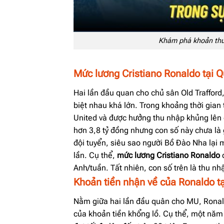
Khám phá khoản thu
Mức lương Cristiano Ronaldo tại 
Hai lần đầu quan cho chủ sân Old Traffor
biệt nhau khá lớn. Trong khoảng thời gia
United và được hưởng thu nhập khủng lên đ
hơn 3,8 tỷ đồng nhưng con số này chưa là g
đội tuyển, siêu sao người Bồ Đào Nha lại 
lần. Cụ thể,
mức lương Cristiano Ronaldo
đ
Anh/tuần. Tất nhiên, con số trên là thu nh
Khoản tiền nhận về của Ronaldo t
Nằm giữa hai lần đầu quân cho MU, Ronald
của khoản tiền khổng lồ. Cụ thể, một năm 