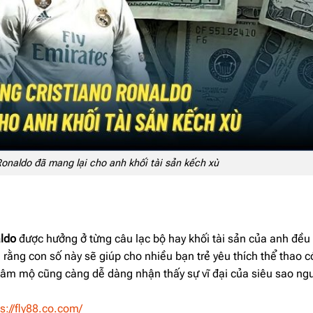
onaldo đã mang lại cho anh khối tài sản kếch xù
aldo
được hưởng ở từng câu lạc bộ hay khối tài sản của anh đều
rằng con số này sẽ giúp cho nhiều bạn trẻ yêu thích thể thao c
hâm mộ cũng càng dễ dàng nhận thấy sự vĩ đại của siêu sao ng
s://fly88.co.com/