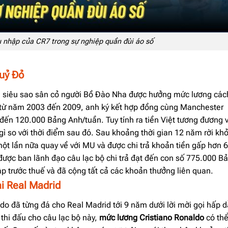
 nhập của CR7 trong sự nghiệp quần đùi áo số
Quỷ Đỏ
d, siêu sao sân cỏ người Bồ Đào Nha được hưởng mức lương các
n từ năm 2003 đến 2009, anh ký kết hợp đồng cùng Manchester
ến 120.000 Bảng Anh/tuần. Tuy tính ra tiền Việt tương đương v
ì so với thời điểm sau đó.
Sau khoảng thời gian 12 năm rời khỏ
một lần nữa quay về với MU và được chi trả khoản tiền gấp hơn 6
ược ban lãnh đạo câu lạc bộ chi trả đạt đến con số 775.000 B
ập trước thuế và đã cộng tất cả các khoản thưởng liên quan.
ại Real Madrid
o đã từng đá cho Real Madrid tới 9 năm dưới lời mời gọi hấp 
thi đấu cho câu lạc bộ này,
mức lương Cristiano Ronaldo
có th