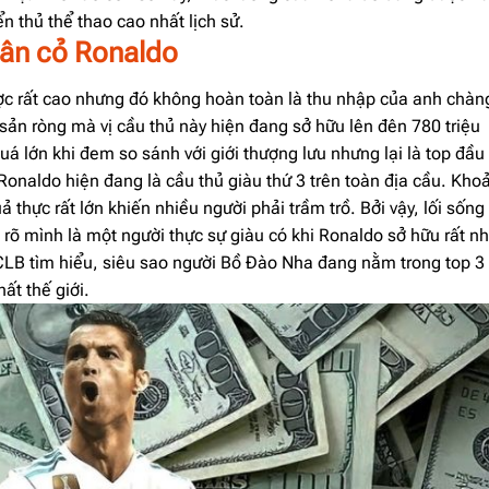
n thủ thể thao cao nhất lịch sử.
 sân cỏ Ronaldo
c rất cao nhưng đó không hoàn toàn là thu nhập của anh chàn
 sản ròng mà vị cầu thủ này hiện đang sở hữu lên đên 780 triệu
uá lớn khi đem so sánh với giới thượng lưu nhưng lại là top đầu
 Ronaldo hiện đang là cầu thủ giàu thứ 3 trên toàn địa cầu.
Kho
ả thực rất lớn khiến nhiều người phải trầm trồ. Bởi vậy, lối sống
 rõ mình là một người thực sự giàu có khi Ronaldo sở hữu rất n
8CLB tìm hiểu, siêu sao người Bồ Đào Nha đang nằm trong top 3
ất thế giới.