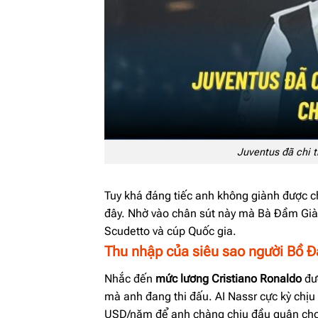
Juventus đã chi 
Tuy khá đáng tiếc anh không giành được ch
đây. Nhờ vào chân sút này mà Bà Đầm Già đ
Scudetto và cúp Quốc gia.
Thu nhập của siêu sao người Bồ Đ
Nhắc đến
mức lương Cristiano Ronaldo
đượ
mà anh đang thi đấu. AI Nassr cực kỳ chịu 
USD/năm để anh chàng chịu đầu quân cho