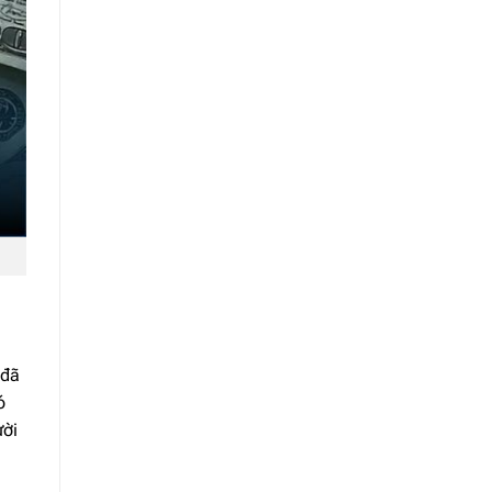
 đã
ó
ười