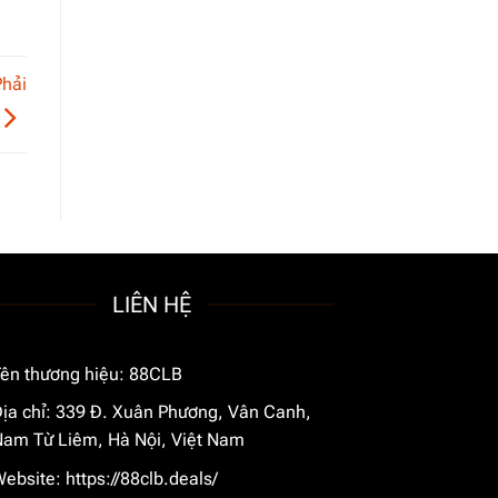
Phải
LIÊN HỆ
ên thương hiệu: 88CLB
ịa chỉ: 339 Đ. Xuân Phương, Vân Canh,
am Từ Liêm, Hà Nội, Việt Nam
ebsite: https://88clb.deals/