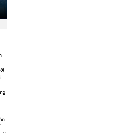
Nhanh
Chóng
h
ới
i
ảng
dẫn
ể